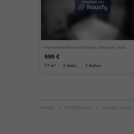
Alquilada con
Piso en Avenida de los Planetas, Parla Este, Parla
699 €
77 m²
2 Habs.
2 Baños
Housfy
Inmobiliarias
Alquiler pisos