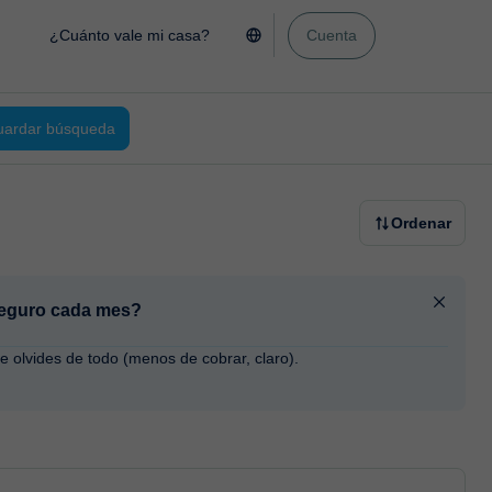
¿Cuánto vale mi casa?
Cuenta
ardar búsqueda
Ordenar
 seguro cada mes?
te olvides de todo (menos de cobrar, claro).