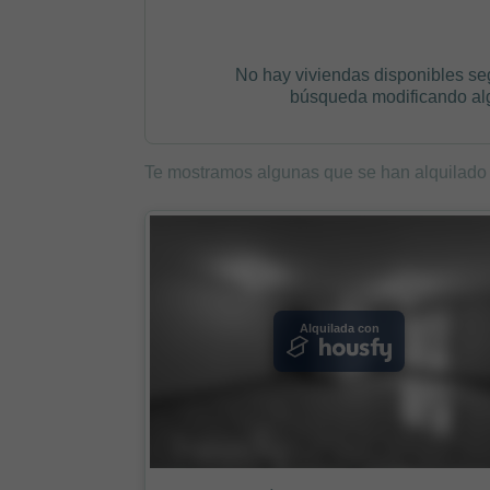
No hay viviendas disponibles se
búsqueda modificando algú
Te mostramos algunas que se han alquilado
Alquilada con