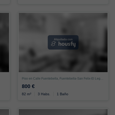
Alquilada con
Piso en Calle Fuentebella, Fuentebella-San Felix-El Leguario, Parla
800 €
82 m²
3 Habs.
1 Baño