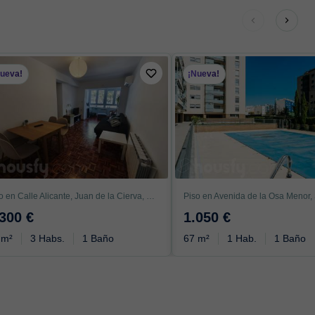
Nueva!
¡Nueva!
Piso en Calle Alicante, Juan de la Cierva, Getafe
.300 €
1.050 €
 m²
3 Habs.
1 Baño
67 m²
1 Hab.
1 Baño