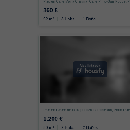
Piso en Calle María Cristina, Calle Pinto-San Roque, P
860 €
62 m²
3 Habs.
1 Baño
Alquilada con
1.200 €
80 m²
2 Habs.
2 Baños