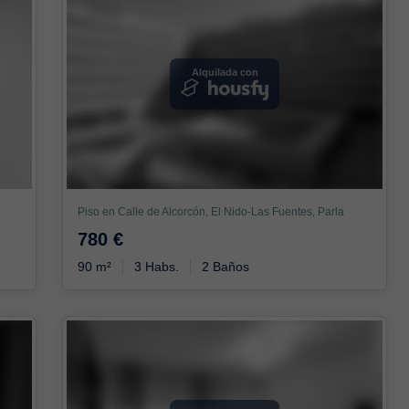
Alquilada con
Piso en Calle de Alcorcón, El Nido-Las Fuentes, Parla
780 €
90 m²
3 Habs.
2 Baños