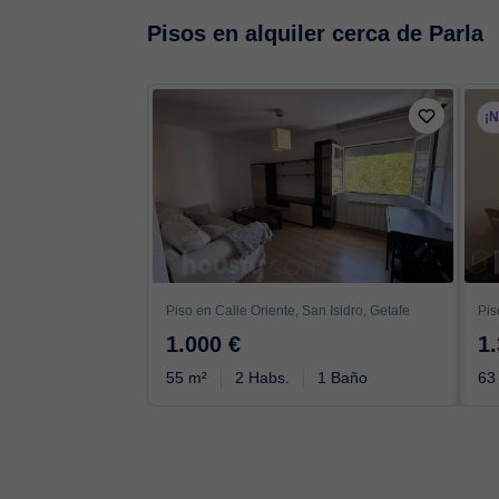
Pisos en alquiler cerca de Parla
¡
Piso en Calle Oriente, San Isidro, Getafe
1.000 €
1
55 m²
2 Habs.
1 Baño
63