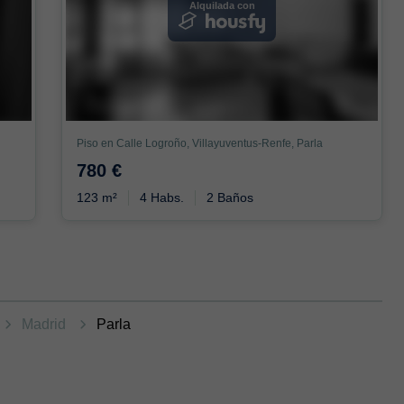
Alquilada con
Piso en Calle Logroño, Villayuventus-Renfe, Parla
780 €
123 m²
4 Habs.
2 Baños
Madrid
Parla