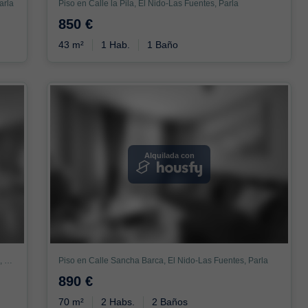
arla
Piso en Calle la Pila, El Nido-Las Fuentes, Parla
850 €
43 m²
1 Hab.
1 Baño
Alquilada con
Piso en Paseo de la Republica Dominicana, Parla Este, Parla
Piso en Calle Sancha Barca, El Nido-Las Fuentes, Parla
890 €
70 m²
2 Habs.
2 Baños