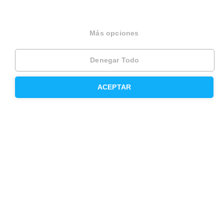
Divorcios
Más opciones
Administración de fincas
Modelos de contrato de alquiler
Denegar Todo
Seguros
ACEPTAR
Servicios en tu ciudad
Vende tu piso en Barcelona
Vende tu piso en Madrid
Alquila tu vivienda en Barcelona
Alquila tu vivienda en Madrid
Compra un piso en Barcelona