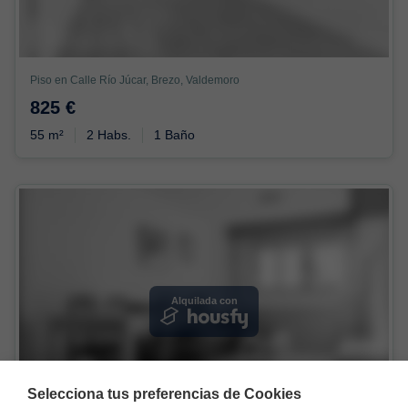
Piso en Calle Río Júcar, Brezo, Valdemoro
825 €
55 m²
2 Habs.
1 Baño
Alquilada con
Selecciona tus preferencias de Cookies