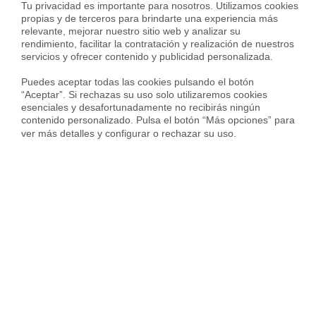
Tu privacidad es importante para nosotros. Utilizamos cookies 
propias y de terceros para brindarte una experiencia más 
relevante, mejorar nuestro sitio web y analizar su 
Piso en Calle Jamaica, Hispanoamérica - Comunidades, Valdemoro
rendimiento, facilitar la contratación y realización de nuestros 
servicios y ofrecer contenido y publicidad personalizada.

890 €
98 m²
3 Habs.
2 Baños
Puedes aceptar todas las cookies pulsando el botón 
“Aceptar”. Si rechazas su uso solo utilizaremos cookies 
esenciales y desafortunadamente no recibirás ningún 
contenido personalizado. Pulsa el botón “Más opciones” para 
ver más detalles y configurar o rechazar su uso.
Housfy
Inmobiliarias
Alquiler pisos
Madrid
Valdemoro
Pisos en alquiler cerca de
Valdemoro