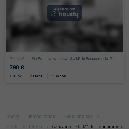
Alquilada con
Piso en Calle Río Estenilla, Azucaica - Sta Mª de Benquerencia, Toledo
790 €
100 m²
2 Habs.
2 Baños
Housfy
Inmobiliarias
Alquiler pisos
Toledo
Toledo
Azucaica - Sta Mª de Benquerencia