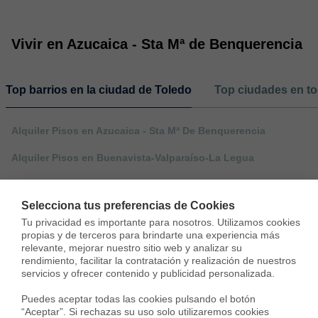
Vivir en Azucaica - Sta Mª de Benquerencia
Top barrios en la ciudad de Toledo
Top ciudades en to
Alquiler Pisos en Azucaica - Sta Mª De Benquerencia
Alquiler Pisos en Buenavista-Valparaíso-La Legua
Selecciona tus preferencias de Cookies
Tu privacidad es importante para nosotros. Utilizamos cookies 
propias y de terceros para brindarte una experiencia más 
relevante, mejorar nuestro sitio web y analizar su 
rendimiento, facilitar la contratación y realización de nuestros 
servicios y ofrecer contenido y publicidad personalizada.

Puedes aceptar todas las cookies pulsando el botón 
“Aceptar”. Si rechazas su uso solo utilizaremos cookies 