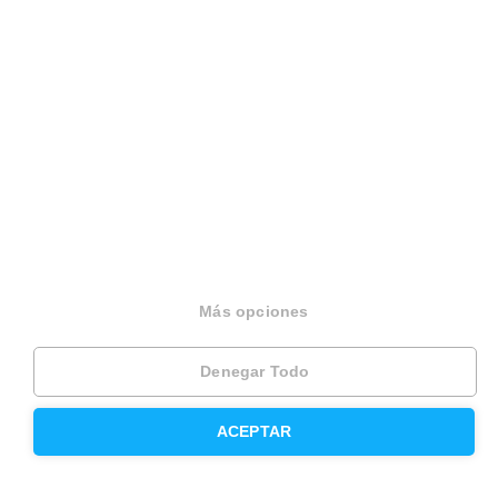
Sobre Housfy
Housfy Blog
Trabaja en Housfy
Trabaja como agente PRO
Press
Opiniones
Más opciones
Otros servicios
Denegar Todo
ACEPTAR
Inmobiliaria
Hipoteca fija