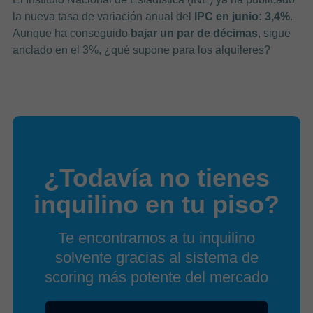
la nueva tasa de variación anual del
IPC en junio: 3,4%
.
Aunque ha conseguido
bajar un par de décimas
, sigue
anclado en el 3%, ¿qué supone para los alquileres?
¿Todavía no tienes
inquilino en tu piso?
Te encontramos a tu inquilino
solvente gracias al sistema de
scoring más potente del mercado