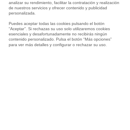
analizar su rendimiento, facilitar la contratación y realización 
de nuestros servicios y ofrecer contenido y publicidad 
INFÓRMATE GRATIS
personalizada.

Puedes aceptar todas las cookies pulsando el botón 
“Aceptar”. Si rechazas su uso solo utilizaremos cookies 
esenciales y desafortunadamente no recibirás ningún 
contenido personalizado. Pulsa el botón “Más opciones” 
para ver más detalles y configurar o rechazar su uso.
Sergi Campos
Sergi Campos es General Manager de
Real Estate en Housfy y experto en
compraventa y mercado inmobiliario.
Lidera la transformación del sector a
través de tecnología, transparencia y eficiencia operativa.
Participa en medios como La Vanguardia analizando la
evolución de la vivienda, las tendencias residenciales y el
impacto económico en compradores y propietarios.