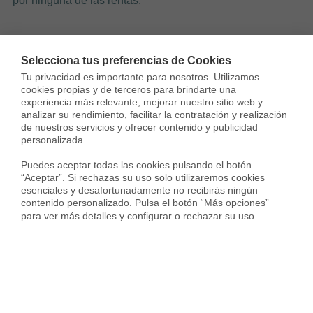
por ninguna de las rentas.
Selecciona tus preferencias de Cookies
Tu privacidad es importante para nosotros. Utilizamos 
cookies propias y de terceros para brindarte una 
Cobra seguro tu
experiencia más relevante, mejorar nuestro sitio web y 
analizar su rendimiento, facilitar la contratación y realización 
alquiler cada mes
de nuestros servicios y ofrecer contenido y publicidad 
personalizada.

Puedes aceptar todas las cookies pulsando el botón 
Nosotros nos hacemos cargo si el
“Aceptar”. Si rechazas su uso solo utilizaremos cookies 
inquilino no paga
esenciales y desafortunadamente no recibirás ningún 
contenido personalizado. Pulsa el botón “Más opciones” 
para ver más detalles y configurar o rechazar su uso.
QUIERO SABER MÁS