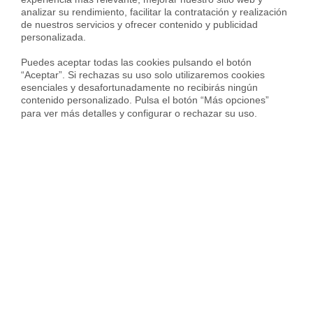
a un inquilino que no paga
contrato de alquil
analizar su rendimiento, facilitar la contratación y realización 
España?
de nuestros servicios y ofrecer contenido y publicidad 
personalizada.

Puedes aceptar todas las cookies pulsando el botón 
“Aceptar”. Si rechazas su uso solo utilizaremos cookies 
esenciales y desafortunadamente no recibirás ningún 
Preguntas frecuentes sobre
contenido personalizado. Pulsa el botón “Más opciones” 
para ver más detalles y configurar o rechazar su uso.
inmobiliarias en Terrasa
¿Qué servicios de inmobiliaria en Terrassa
ofrece Housfy?
¿Cuánto cobran las agencias inmobiliarias de
comisión por la gestión del alquiler en
Terrassa?
¿Cuánto cobra una inmobiliaria de comisión
por vender un piso en Terrassa?