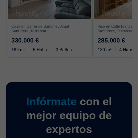
Casa en Carrer de Bartomeu Amat
Piso en Calle Francesc
Sant Pere, Terrassa
Sant Pere, Terrassa
330.000 €
285.000 €
169 m²
5 Habs.
3 Baños
130 m²
4 Habs.
Infórmate
con el
mejor equipo de
expertos