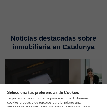
Noticias destacadas sobre
inmobiliaria en Catalunya
Selecciona tus preferencias de Cookies
Alquilar piso
24 oct 2022
Alquilar piso
24 ago
Tu privacidad es importante para nosotros. Utilizamos 
Todo lo que debe tener la carta
¿Cuánto cuesta re
cookies propias y de terceros para brindarte una 
experiencia más relevante, mejorar nuestro sitio web y 