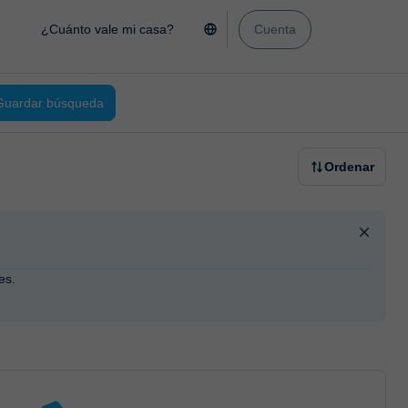
¿Cuánto vale mi casa?
Cuenta
Guardar búsqueda
Ordenar
es.