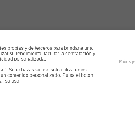
es propias y de terceros para brindarte una 
ar su rendimiento, facilitar la contratación y 
icidad personalizada.

Más op
r”. Si rechazas su uso solo utilizaremos 
ún contenido personalizado. Pulsa el botón 
ar su uso.
ervicios
Servicios en tu ciud
a
Vende tu piso en Barcelona