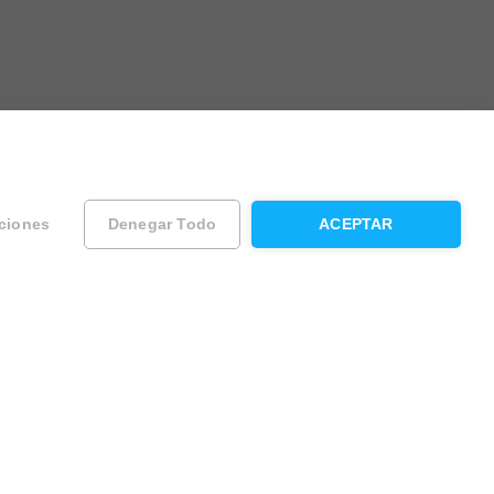
ciones
Denegar Todo
ACEPTAR
ad
Contacta con Housfy
Atención al cliente