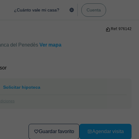
¿Cuánto vale mi casa?
Cuenta
Ref: 976142
franca del Penedès
Ver mapa
sor
Solicitar hipoteca
ndiciones
Guardar favorito
Agendar visita