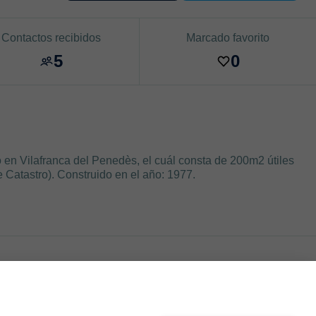
Contactos recibidos
Marcado favorito
5
0
 en Vilafranca del Penedès, el cuál consta de 200m2 útiles
e Catastro). Construido en el año: 1977.