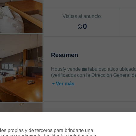
Visitas al anuncio
0
Resumen
Housfy vende 🏡 fabuloso ático ubicado
(verificados con la Dirección General d
Ver más
Características
es propias y de terceros para brindarte una 
ar su rendimiento, facilitar la contratación y 