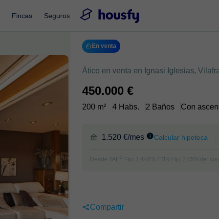
Fincas
Seguros
En venta
Ático en venta en Ignasi Iglesias, Vila
450.000 €
200 m²
4 Habs.
2 Baños
Con ascen
1.520 €/mes
Calcular hipoteca
1
Desde TAE
Fijo 2,446% / TIN Fijo 2,05%
Ver co
Compartir