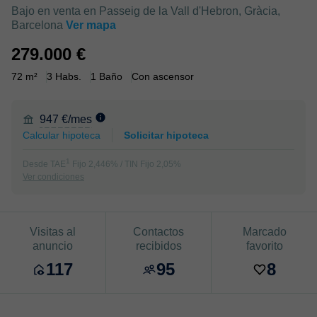
Bajo en venta en Passeig de la Vall d'Hebron, Gràcia,
Barcelona
Ver mapa
279.000 €
72 m²
3 Habs.
1 Baño
Con ascensor
947 €/mes
Calcular hipoteca
Solicitar hipoteca
1
Desde TAE
Fijo 2,446% / TIN Fijo 2,05%
Ver condiciones
Visitas al
Contactos
Marcado
anuncio
recibidos
favorito
117
95
8