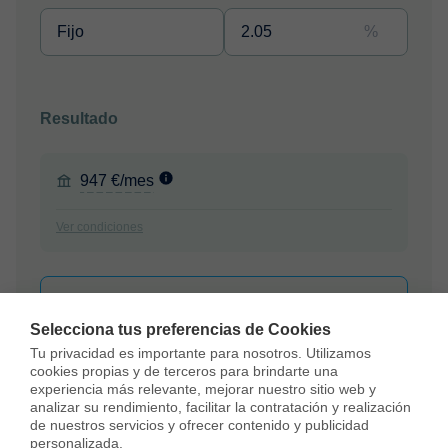
%
Resultado
947 €/mes
Ver condiciones
Solicitar hipoteca
Selecciona tus preferencias de Cookies
Tu privacidad es importante para nosotros. Utilizamos 
cookies propias y de terceros para brindarte una 
Todos los cálculos son estimados y se proporcionan sólo con
experiencia más relevante, mejorar nuestro sitio web y 
fines informativos. Las cantidades reales pueden variar.
analizar su rendimiento, facilitar la contratación y realización 
de nuestros servicios y ofrecer contenido y publicidad 
personalizada.
