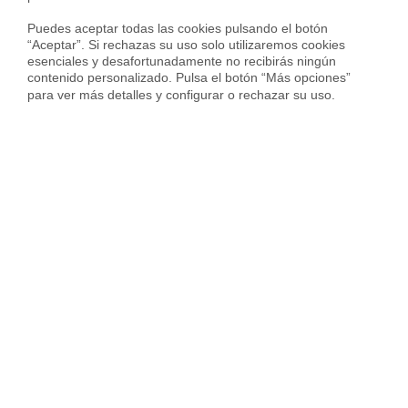
Puedes aceptar todas las cookies pulsando el botón 
Ubicación
“Aceptar”. Si rechazas su uso solo utilizaremos cookies 
esenciales y desafortunadamente no recibirás ningún 
contenido personalizado. Pulsa el botón “Más opciones” 
Passeig de la Vall d'Hebron,
para ver más detalles y configurar o rechazar su uso.
Gràcia,
Barcelona