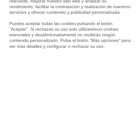
relevante, mejorar nuestro sitio web y analizar su 
rendimiento, facilitar la contratación y realización de nuestros 
servicios y ofrecer contenido y publicidad personalizada.

Puedes aceptar todas las cookies pulsando el botón 
“Aceptar”. Si rechazas su uso solo utilizaremos cookies 
esenciales y desafortunadamente no recibirás ningún 
Housfy
Inmobiliarias
Venta casas
contenido personalizado. Pulsa el botón “Más opciones” para 
ver más detalles y configurar o rechazar su uso.
Barcelona
Terrassa
Ponent
Casas en venta cerca de Ponent