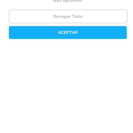
Más opciones
Herencias
Divorcios
Denegar Todo
Administración de fincas
ACEPTAR
Modelos de contrato de alquiler
Seguros
Servicios en tu ciudad
Vende tu piso en Barcelona
Vende tu piso en Madrid
Alquila tu vivienda en Barcelona
Alquila tu vivienda en Madrid