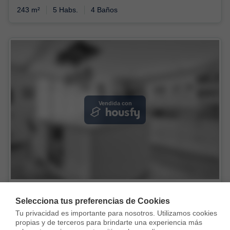
243 m²
5 Habs.
4 Baños
Vendida con
Casa en Carrer de la Cadernera, Can Palet de Vista Alegre, Terrassa
Selecciona tus preferencias de Cookies
375.000 €
Tu privacidad es importante para nosotros. Utilizamos cookies 
propias y de terceros para brindarte una experiencia más 
206 m²
3 Habs.
2 Baños