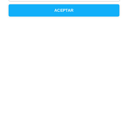
ACEPTAR
Otros servicios
Inmobiliaria
Hipoteca fija
Hipoteca variable
Hipoteca mixta
Herencias
Divorcios
Administración de fincas
Modelos de contrato de alquiler
Seguros