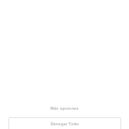
Sobre Housfy
Housfy Blog
Trabaja en Housfy
Trabaja como agente PRO
Más opciones
Press
Denegar Todo
Opiniones