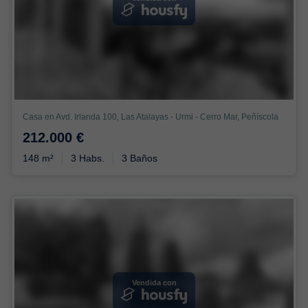
Casa en Avd. Irlanda 100, Las Atalayas - Urmi - Cerro Mar, Peñíscola
212.000 €
148 m²
3 Habs.
3 Baños
Vendida con