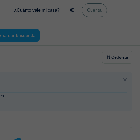
¿Cuánto vale mi casa?
Cuenta
Guardar búsqueda
Ordenar
es.