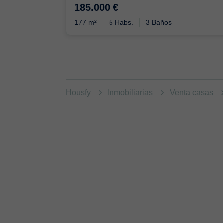
185.000 €
177 m²
5 Habs.
3 Baños
Housfy
Inmobiliarias
Venta casas