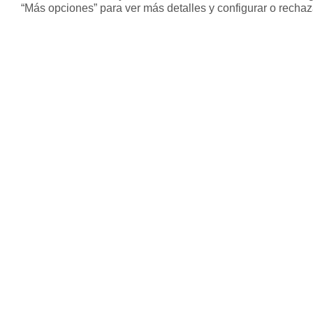
“Más opciones” para ver más detalles y configurar o rechaz
Sobre Housfy
Otros s
Housfy Blog
Inmobiliari
Trabaja en Housfy
Hipoteca fi
Trabaja como agente PRO
Hipoteca v
Press
Hipoteca m
Opiniones
Herencias
Divorcios
Administra
Modelos de