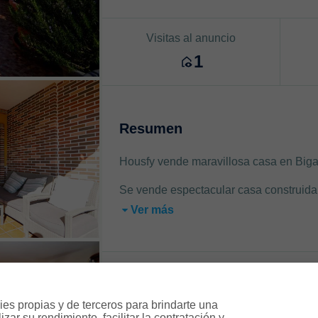
Visitas al anuncio
1
Resumen
Housfy vende maravillosa casa en Bigast
Se vende espectacular casa construida 
Ver más
Características
es propias y de terceros para brindarte una 
ar su rendimiento, facilitar la contratación y 