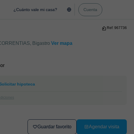
¿Cuánto vale mi casa?
Cuenta
Ref: 967736
CORRENTIAS, Bigastro
Ver mapa
or
Solicitar hipoteca
ndiciones
Guardar favorito
Agendar visita