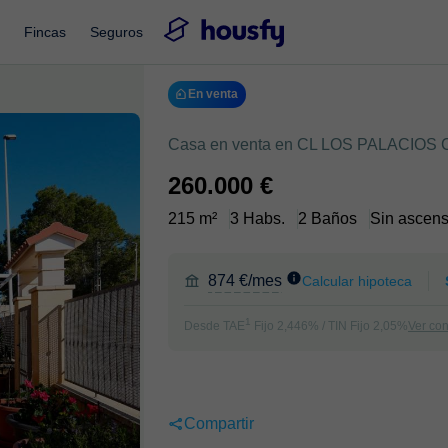
Fincas
Seguros
En venta
Casa en venta en CL LOS PALACIOS 
260.000 €
215 m²
3 Habs.
2 Baños
Sin ascens
874 €/mes
Calcular hipoteca
1
Desde TAE
Fijo 2,446% / TIN Fijo 2,05%
Ver co
Compartir