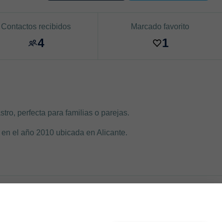
Contactos recibidos
Marcado favorito
4
1
ro, perfecta para familias o parejas.
en el año 2010 ubicada en Alicante.