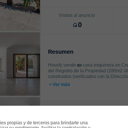
Visitas al anuncio
0
Resumen
Housfy vende 🏡 casa esquinera en Cre
del Registro de la Propiedad (280m2 ú
construidos (verificados con la Direcci
Ver más
Características
es propias y de terceros para brindarte una 
ar su rendimiento, facilitar la contratación y 