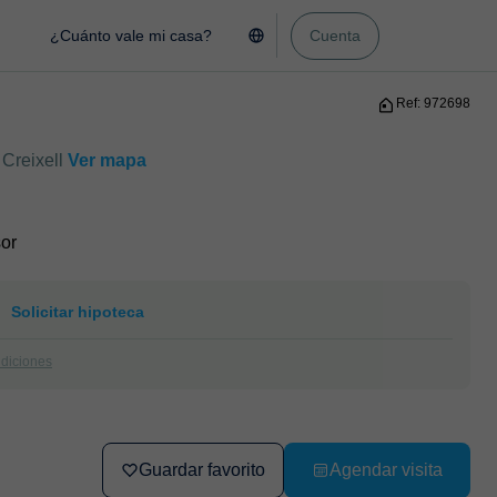
¿Cuánto vale mi casa?
Cuenta
Ref: 972698
Creixell
Ver mapa
or
Solicitar hipoteca
ndiciones
Guardar favorito
Agendar visita