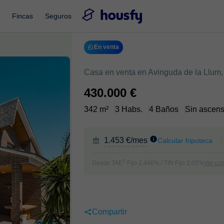
Fincas
Seguros
En venta
Casa en venta en Avinguda de la Llum, 
430.000 €
342 m²
3 Habs.
4 Baños
Sin ascens
1.453 €/mes
Calcular hipoteca
1
Desde TAE
Fijo 2,446% / TIN Fijo 2,05%
Ver co
Compartir