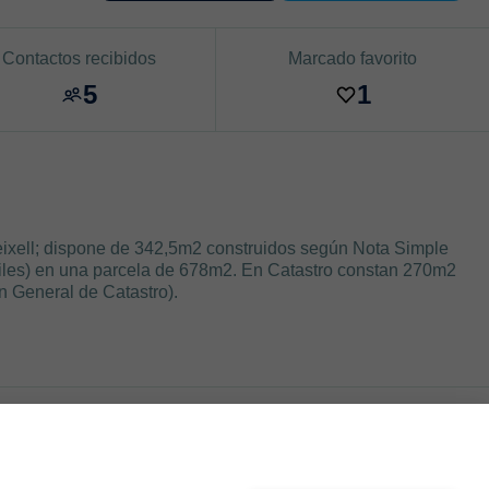
Contactos recibidos
Marcado favorito
5
1
ixell; dispone de 342,5m2 construidos según Nota Simple
tiles) en una parcela de 678m2. En Catastro constan 270m2
ón General de Catastro).