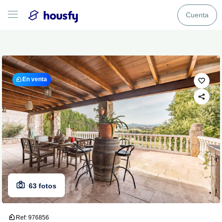
Cuenta
En venta
63 fotos
Ref: 976856