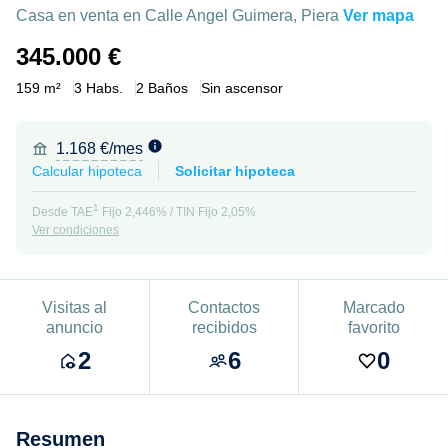
Casa en venta en Calle Angel Guimera, Piera
Ver mapa
345.000 €
159 m²
3 Habs.
2 Baños
Sin ascensor
1.168 €/mes
Calcular hipoteca
Solicitar hipoteca
1
Desde TAE
Fijo 2,446% / TIN Fijo 2,05%
Ver condiciones
Visitas al
Contactos
Marcado
anuncio
recibidos
favorito
2
6
0
Resumen