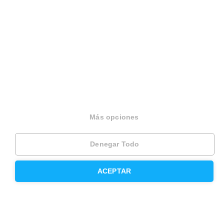
Trabaja en Housfy
Trabaja como agente PRO
Press
Opiniones
Otros servicios
Más opciones
Inmobiliaria
Denegar Todo
Hipoteca fija
ACEPTAR
Hipoteca variable
Hipoteca mixta
Herencias