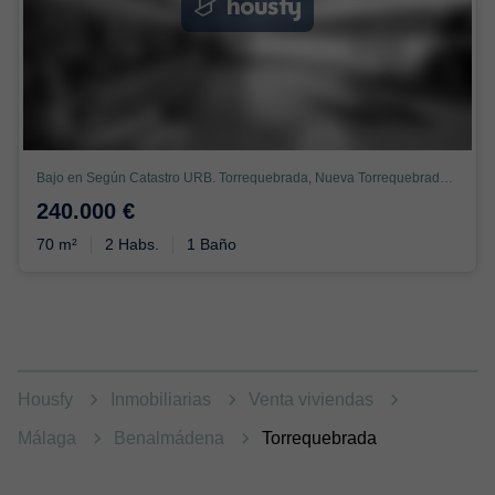
Bajo en Según Catastro URB. Torrequebrada, Nueva Torrequebrada, Benalmádena
240.000 €
70 m²
2 Habs.
1 Baño
Housfy
Inmobiliarias
Venta viviendas
Málaga
Benalmádena
Torrequebrada