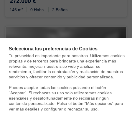
272.000 €
146 m²
0 Habs.
2 Baños
Selecciona tus preferencias de Cookies
Tu privacidad es importante para nosotros. Utilizamos cookies 
propias y de terceros para brindarte una experiencia más 
Vendida con
relevante, mejorar nuestro sitio web y analizar su 
rendimiento, facilitar la contratación y realización de nuestros 
servicios y ofrecer contenido y publicidad personalizada.

Puedes aceptar todas las cookies pulsando el botón 
“Aceptar”. Si rechazas su uso solo utilizaremos cookies 
esenciales y desafortunadamente no recibirás ningún 
contenido personalizado. Pulsa el botón “Más opciones” para 
ver más detalles y configurar o rechazar su uso.
Piso en Plaza Mozart, Los Guindos - Parque Mediterráneo - Santa Paula, Málaga
270.000 €
93 m²
3 Habs.
1 Baño