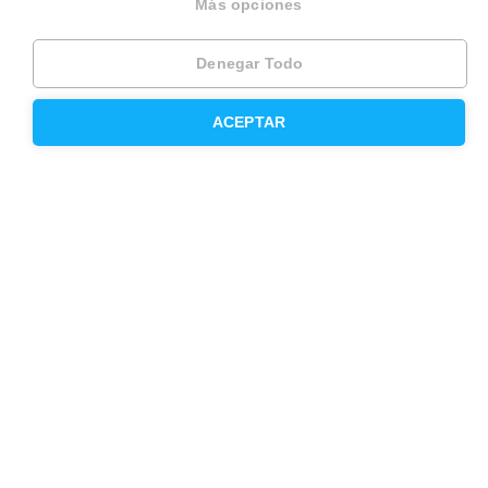
Más opciones
Hipoteca mixta
Denegar Todo
Herencias
Divorcios
ACEPTAR
Administración de fincas
Modelos de contrato de alquiler
Seguros
Servicios en tu ciudad
Vende tu piso en Barcelona
Vende tu piso en Madrid
Alquila tu vivienda en Barcelona