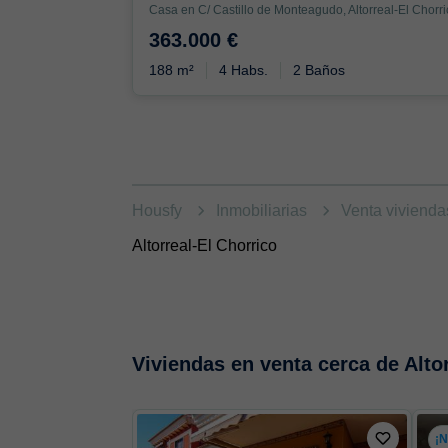
363.000 €
188 m²
4 Habs.
2 Baños
Housfy
Inmobiliarias
Venta viviend
Altorreal-El Chorrico
Viviendas en venta cerca de Alto
¡