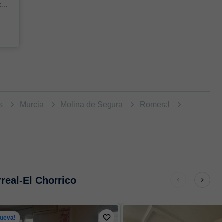
Casa en C/ Castillo de Monteagudo, Altorreal-El Chorrico, Molina de Segura
as
Murcia
Molina de Segura
Romeral
rreal-El Chorrico
Nueva!