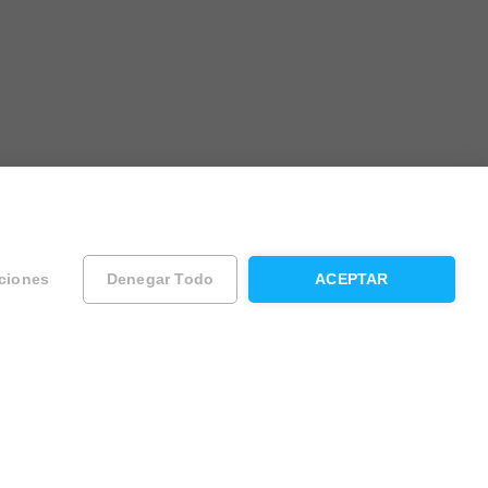
ciones
Denegar Todo
ACEPTAR
ad
Contacta con Housfy