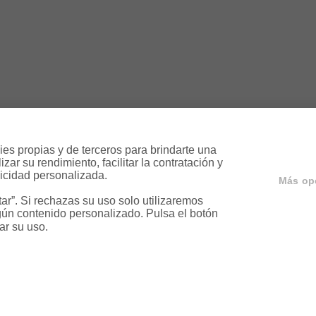
es propias y de terceros para brindarte una 
ar su rendimiento, facilitar la contratación y 
icidad personalizada.

Más op
r”. Si rechazas su uso solo utilizaremos 
ún contenido personalizado. Pulsa el botón 
ar su uso.
ervicios
Servicios en tu ciud