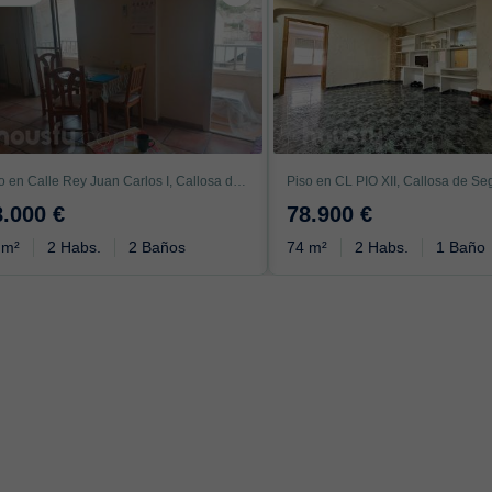
Piso en Calle Rey Juan Carlos I, Callosa de Segura
Piso en CL PIO XII, Callosa de Se
8.000 €
78.900 €
 m²
2 Habs.
2 Baños
74 m²
2 Habs.
1 Baño