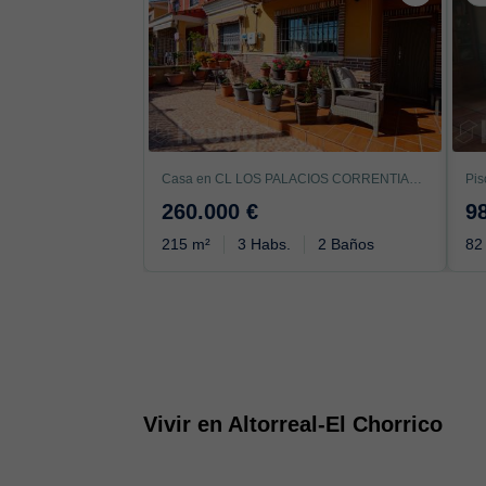
Casa en CL LOS PALACIOS CORRENTIAS, Bigastro
260.000 €
9
215 m²
3 Habs.
2 Baños
82
Vivir en Altorreal-El Chorrico