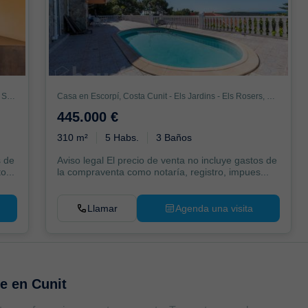
Piso en Avenida Vilanova i la Geltru, Can Nicolau - Les Sorres - Valparaiso, Cunit
Casa en Escorpí, Costa Cunit - Els Jardins - Els Rosers, Cunit
445.000 €
310 m²
5 Habs.
3 Baños
s de
Aviso legal El precio de venta no incluye gastos de
o...
la compraventa como notaría, registro, impues...
Llamar
Agenda una visita
te en
Cunit