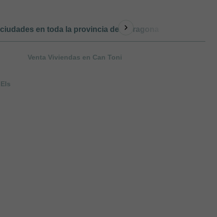
ciudades en toda la provincia de Tarragona
Otro tipo d
Venta Viviendas en Can Toni
 Els