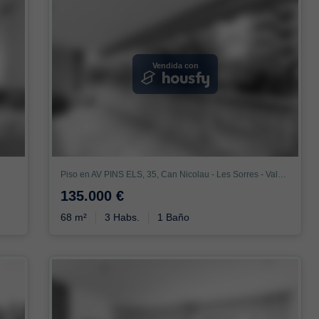
Vendida con
Piso en AV PINS ELS, 35, Can Nicolau - Les Sorres - Valparaiso, Cunit
135.000 €
68 m²
3 Habs.
1 Baño