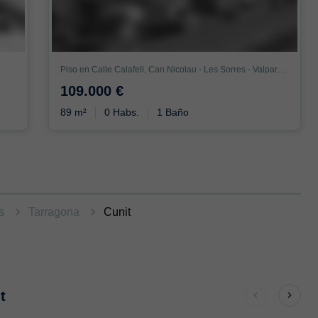
Piso en Calle Calafell, Can Nicolau - Les Sorres - Valparaiso, Cunit
109.000 €
89 m²
0 Habs.
1 Baño
as
Tarragona
Cunit
t