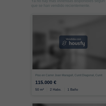
Ya no hay más viviendas disponibles según
que se han vendido recientemente.
Vendida con
Piso en Carrer Joan Maragall, Cunit Diagonal, Cunit
115.000 €
50 m²
2 Habs.
1 Baño