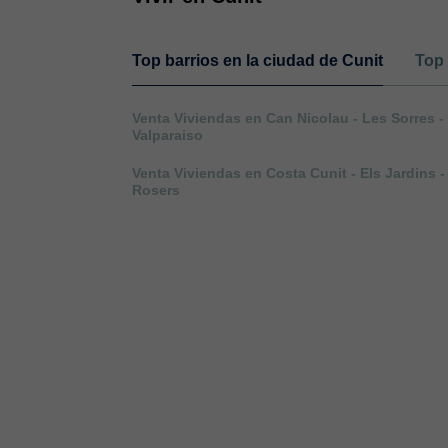
Top barrios en la ciudad de Cunit
Top 
Venta Viviendas en Can Nicolau - Les Sorres -
Valparaiso
Venta Viviendas en Costa Cunit - Els Jardins -
Rosers