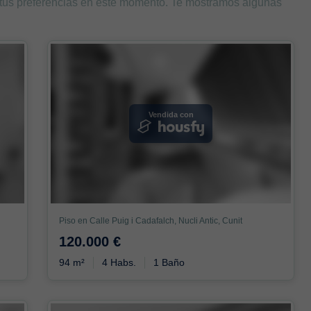
 tus preferencias en este momento. Te mostramos algunas
Vendida con
Piso en Calle Puig i Cadafalch, Nucli Antic, Cunit
120.000 €
94 m²
4 Habs.
1 Baño