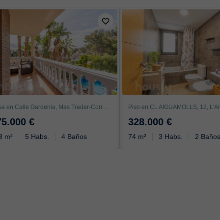
Casa en Calle Gardenia, Mas Trader-Corral D’En Tort-Corral D’En Cona, Cubelles
75.000 €
328.000 €
3 m²
5 Habs.
4 Baños
74 m²
3 Habs.
2 Baño