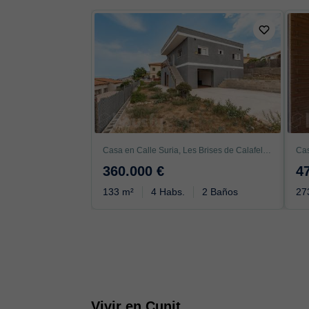
Casa en Calle Suria, Les Brises de Calafell - Segur de Dalt, Calafell
360.000 €
4
133 m²
4 Habs.
2 Baños
27
Vivir en Cunit