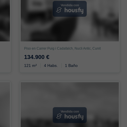
Vendida con
Piso en Carrer Puig i Cadafalch, Nucli Antic, Cunit
134.900 €
121 m²
4 Habs.
1 Baño
Vendida con