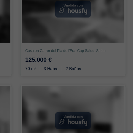
Vendida con
Casa en Carrer del Pla de l'Era, Cap Salou, Salou
125.000 €
70 m²
3 Habs.
2 Baños
Vendida con