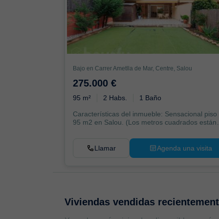
Bajo en Carrer Ametlla de Mar, Centre, Salou
275.000 €
95 m²
2 Habs.
1 Baño
Características del inmueble: Sensacional piso
95 m2 en Salou. (Los metros cuadrados están
verifi...
Llamar
Agenda una visita
Viviendas vendidas recientemen