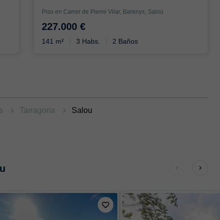
Piso en Carrer de Pierre Vilar, Barenys, Salou
227.000 €
141 m²
3 Habs.
2 Baños
as
Tarragona
Salou
ou