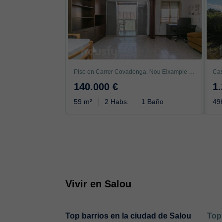
Piso en Carrer Covadonga, Nou Eixample Nord, Tarragona
140.000 €
1
59 m²
2 Habs.
1 Baño
49
Vivir en Salou
Top barrios en la ciudad de Salou
Top