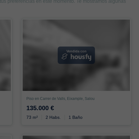
 tus preferencias en este momento. Te mostramos algunas
Vendida con
Piso en Carrer de Valls, Eixample, Salou
135.000 €
73 m²
2 Habs.
1 Baño