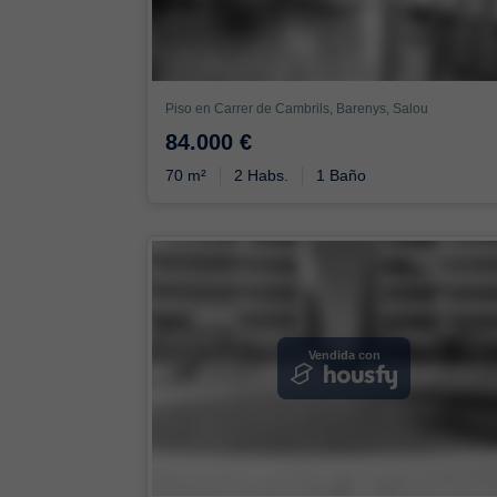
Piso en Carrer de Cambrils, Barenys, Salou
84.000 €
70 m²
2 Habs.
1 Baño
Vendida con