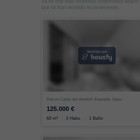
Ya no hay más viviendas disponibles según
que se han vendido recientemente.
Vendida con
Piso en Carrer del Vendrell, Eixample, Salou
125.000 €
60 m²
2 Habs.
1 Baño