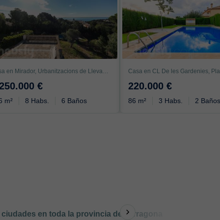
Casa en Mirador, Urbanitzacions de Llevant, Tarragona
.250.000 €
220.000 €
6 m²
8 Habs.
6 Baños
86 m²
3 Habs.
2 Baño
 ciudades en toda la provincia de Tarragona
Otro tipo 