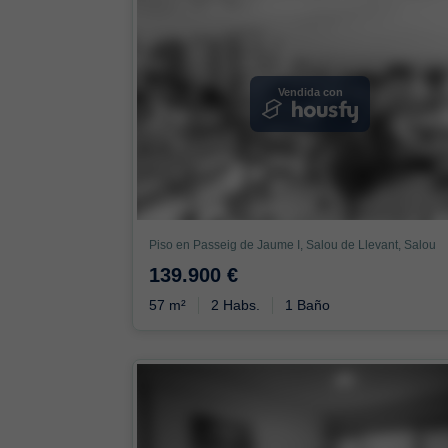
Vendida con
Piso en Passeig de Jaume I, Salou de Llevant, Salou
139.900 €
57 m²
2 Habs.
1 Baño