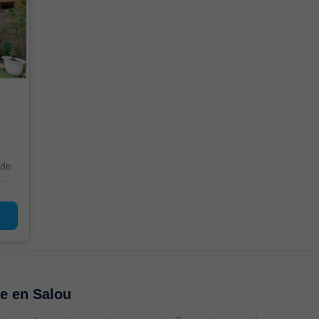
 de
te en
Salou