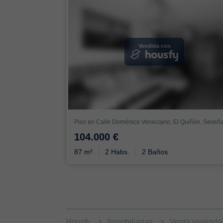
Vendida con
Piso en Calle Doménico Veneciano, El Quiñón, Seseñ
104.000 €
87 m²
2 Habs.
2 Baños
Housfy
Inmobiliarias
Venta viviend