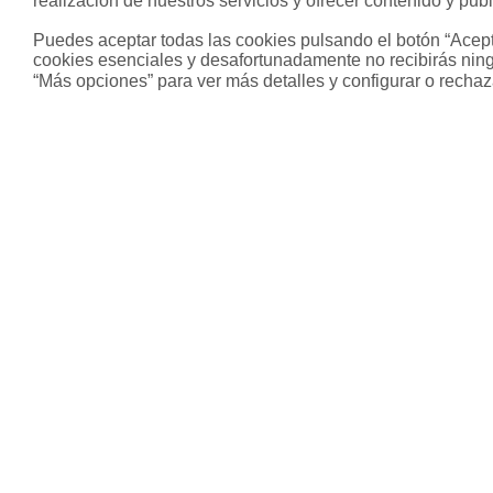
realización de nuestros servicios y ofrecer contenido y publ
Puedes aceptar todas las cookies pulsando el botón “Acepta
cookies esenciales y desafortunadamente no recibirás ning
“Más opciones” para ver más detalles y configurar o rechaz
Sobre Housfy
Otros s
Housfy Blog
Inmobiliari
Trabaja en Housfy
Hipoteca fi
Trabaja como agente PRO
Hipoteca v
Press
Hipoteca m
Opiniones
Herencias
Divorcios