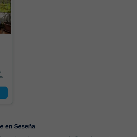
e
os
te en
Seseña