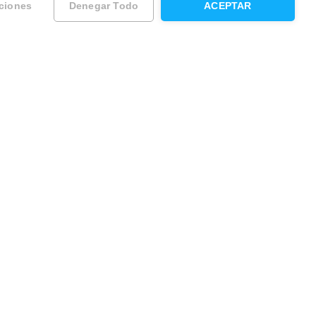
ciones
Denegar Todo
ACEPTAR
ad
Contacta con Housfy
Atención al cliente
Sugerencias y reclamaciones
O llámanos al:
na
911 237 975
931 760 099