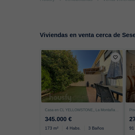
Viviendas en venta cerca de Ses
Casa en CL YELLOWSTONE,, La Montaña-El Cortijo, Aranjuez
345.000 €
2
173 m²
4 Habs.
3 Baños
91