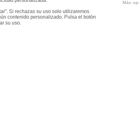
icidad personalizada.

Más op
r”. Si rechazas su uso solo utilizaremos 
ún contenido personalizado. Pulsa el botón 
ar su uso.
ervicios
Servicios en tu ciud
a
Vende tu piso en Barcelona
ja
Vende tu piso en Madrid
ariable
Alquila tu vivienda en Barcelo
ixta
Alquila tu vivienda en Madrid
Compra un piso en Barcelona
Compra un piso en Madrid