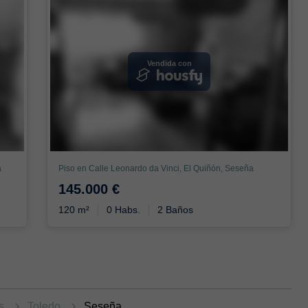
Vendida con
a
Piso en Calle Leonardo da Vinci, El Quiñón, Seseña
145.000 €
120 m²
0 Habs.
2 Baños
as
Toledo
Seseña