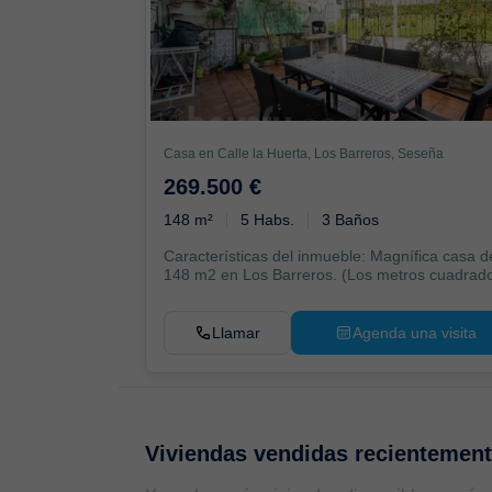
Casa en Calle la Huerta, Los Barreros, Seseña
269.500 €
148 m²
5 Habs.
3 Baños
Características del inmueble: Magnífica casa d
148 m2 en Los Barreros. (Los metros cuadrad
están ...
Llamar
Agenda una visita
Viviendas vendidas recientemen