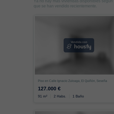
Ya no hay más viviendas disponibles según
que se han vendido recientemente.
Vendida con
Piso en Calle Ignacio Zuloaga, El Quiñón, Seseña
127.000 €
91 m²
2 Habs.
1 Baño