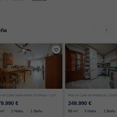
eña
Piso en Calle Santa Gema, El Arroyo - La Fuente, Fuenlabrada
79.990 €
249.990 €
 m²
2 Habs.
1 Baño
88 m²
3 Habs.
1 Baño