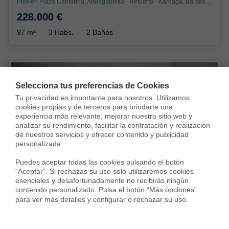
Piso en Plaza Cantabria, Arteagabeitia - Retuerto - Kareaga, Barakaldo
228.000 €
97 m²
3 Habs.
2 Baños
Selecciona tus preferencias de Cookies
Tu privacidad es importante para nosotros. Utilizamos 
cookies propias y de terceros para brindarte una 
experiencia más relevante, mejorar nuestro sitio web y 
analizar su rendimiento, facilitar la contratación y realización 
Vendida con
de nuestros servicios y ofrecer contenido y publicidad 
personalizada.

Puedes aceptar todas las cookies pulsando el botón 
“Aceptar”. Si rechazas su uso solo utilizaremos cookies 
esenciales y desafortunadamente no recibirás ningún 
contenido personalizado. Pulsa el botón “Más opciones” 
para ver más detalles y configurar o rechazar su uso.
Piso en Alcalde Candido Busteros Kalea, La Florida, Portugalete
230.000 €