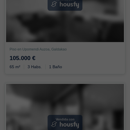
Piso en Upomendi Auzoa, Galdakao
105.000 €
65 m²
3 Habs.
1 Baño
Vendida con