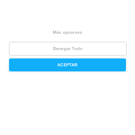
Inmobiliaria
Hipoteca fija
Hipoteca variable
Más opciones
Hipoteca mixta
Denegar Todo
Herencias
Divorcios
ACEPTAR
Administración de fincas
Modelos de contrato de alquiler
Seguros
Servicios en tu ciudad
Vende tu piso en Barcelona