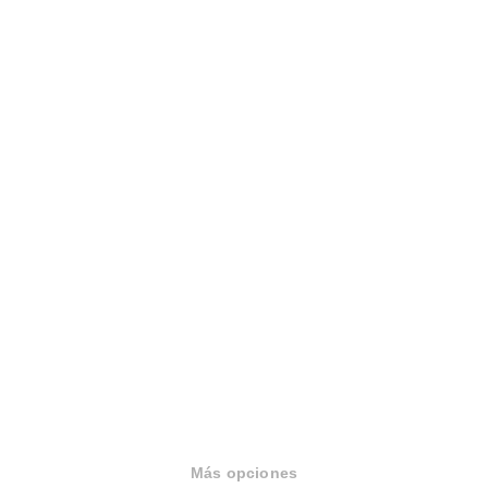
Sobre Housfy
Housfy Blog
Trabaja en Housfy
Más opciones