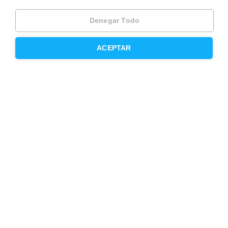
Trabaja como agente PRO
Denegar Todo
Press
Opiniones
ACEPTAR
Otros servicios
Inmobiliaria
Hipoteca fija
Hipoteca variable
Hipoteca mixta
Herencias
Divorcios
Administración de fincas