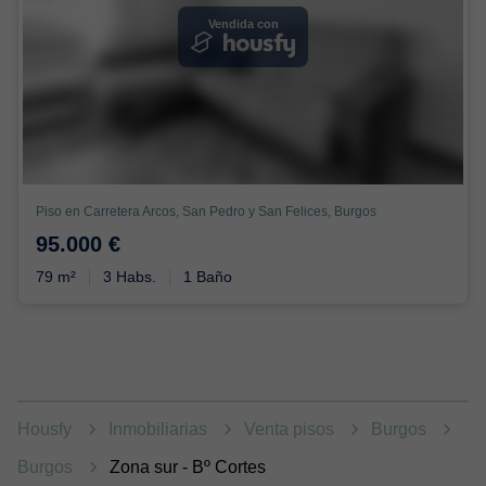
Vendida con
Piso en Carretera Arcos, San Pedro y San Felices, Burgos
95.000 €
79 m²
3 Habs.
1 Baño
Housfy
Inmobiliarias
Venta pisos
Burgos
Burgos
Zona sur - Bº Cortes