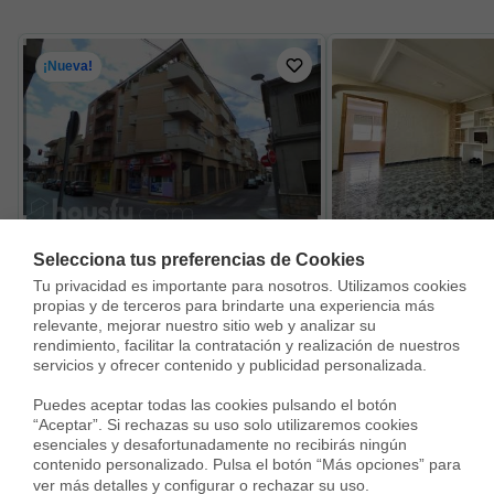
¡Nueva!
Selecciona tus preferencias de Cookies
Piso en Calle Rey Juan Carlos I, Callosa de Segura
Piso en CL PIO XII, Call
Tu privacidad es importante para nosotros. Utilizamos cookies 
98.000 €
78.900 €
propias y de terceros para brindarte una experiencia más 
82 m²
2 Habs.
2 Baños
74 m²
2 Habs.
relevante, mejorar nuestro sitio web y analizar su 
rendimiento, facilitar la contratación y realización de nuestros 
servicios y ofrecer contenido y publicidad personalizada.

Puedes aceptar todas las cookies pulsando el botón 
“Aceptar”. Si rechazas su uso solo utilizaremos cookies 
esenciales y desafortunadamente no recibirás ningún 
Vivir en Sur
contenido personalizado. Pulsa el botón “Más opciones” para 
ver más detalles y configurar o rechazar su uso.