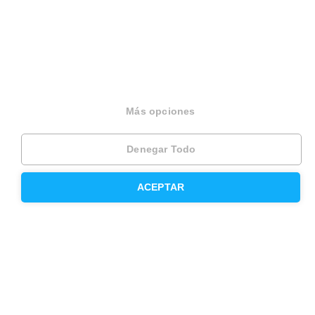
Opiniones
Otros servicios
Más opciones
Inmobiliaria
Hipoteca fija
Denegar Todo
Hipoteca variable
ACEPTAR
Hipoteca mixta
Herencias
Divorcios
Administración de fincas
Modelos de contrato de alquiler