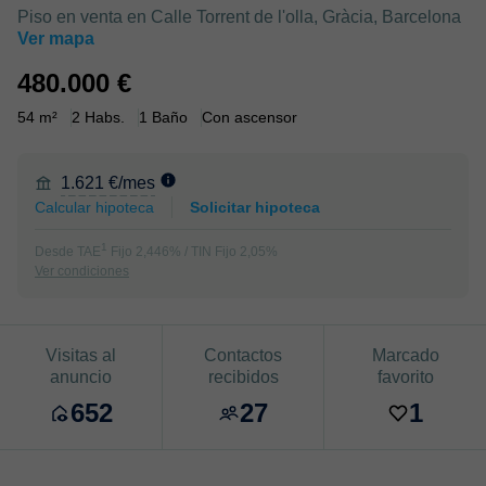
Piso en venta en Calle Torrent de l'olla, Gràcia, Barcelona
Ver mapa
480.000 €
54 m²
2 Habs.
1 Baño
Con ascensor
1.621 €/mes
Calcular hipoteca
Solicitar hipoteca
1
Desde TAE
Fijo 2,446% / TIN Fijo 2,05%
Ver condiciones
Visitas al
Contactos
Marcado
anuncio
recibidos
favorito
652
27
1