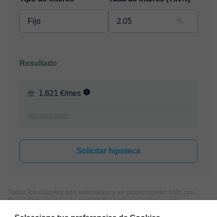
%
Resultado
1.621 €/mes
Ver condiciones
Solicitar hipoteca
Todos los cálculos son estimados y se proporcionan sólo con
fines informativos. Las cantidades reales pueden variar.