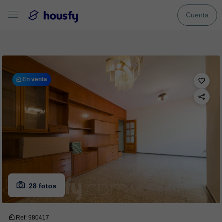
Cuenta
En venta
28 fotos
Ref: 980417