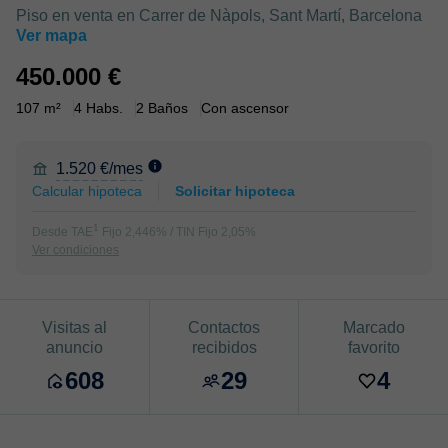
Piso en venta en Carrer de Nàpols, Sant Martí, Barcelona
Ver mapa
450.000 €
107 m²
4 Habs.
2 Baños
Con ascensor
1.520 €/mes
Calcular hipoteca
Solicitar hipoteca
1
Desde TAE
Fijo 2,446% / TIN Fijo 2,05%
Ver condiciones
Visitas al
Contactos
Marcado
anuncio
recibidos
favorito
608
29
4