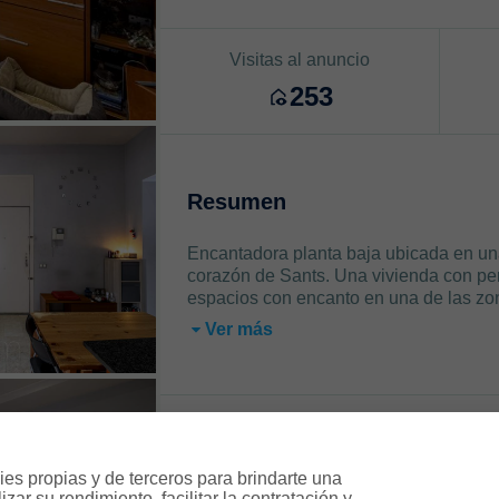
Visitas al anuncio
253
Resumen
Encantadora planta baja ubicada en una
corazón de Sants. Una vivienda con per
espacios con encanto en una de las zo
Ver más
Características
es propias y de terceros para brindarte una 
ar su rendimiento, facilitar la contratación y 