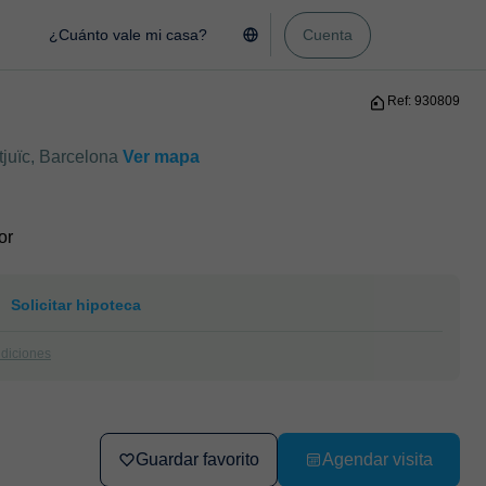
¿Cuánto vale mi casa?
Cuenta
Ref: 930809
juïc, Barcelona
Ver mapa
or
Solicitar hipoteca
ndiciones
Guardar favorito
Agendar visita