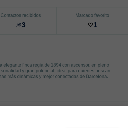
Contactos recibidos
Marcado favorito
3
1
 elegante finca regia de 1894 con ascensor, en pleno
sonalidad y gran potencial, ideal para quienes buscan
nas más dinámicas y mejor conectadas de Barcelona.