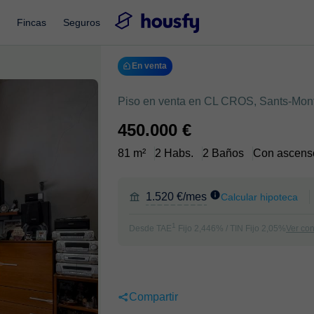
Fincas
Seguros
En venta
Piso en venta en CL CROS, Sants-Mont
450.000 €
81 m²
2 Habs.
2 Baños
Con ascens
1.520 €/mes
Calcular hipoteca
1
Desde TAE
Fijo 2,446% / TIN Fijo 2,05%
Ver co
Compartir