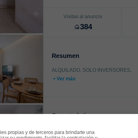
Visitas al anuncio
384
Resumen
ALQUILADO. SOLO INVERSORES.
Ver más
Características
es propias y de terceros para brindarte una 
Planta 3ª
ar su rendimiento, facilitar la contratación y 