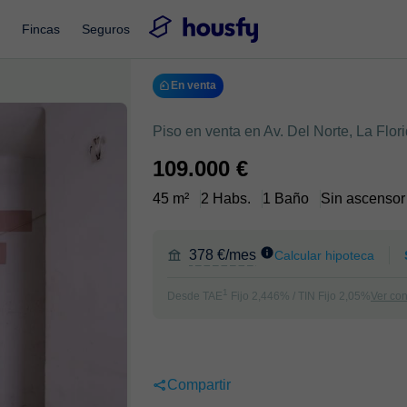
Fincas
Seguros
En venta
Piso en venta en Av. Del Norte, La Flori
109.000 €
45 m²
2 Habs.
1 Baño
Sin ascensor
378 €/mes
Calcular hipoteca
1
Desde TAE
Fijo 2,446% / TIN Fijo 2,05%
Ver co
Compartir