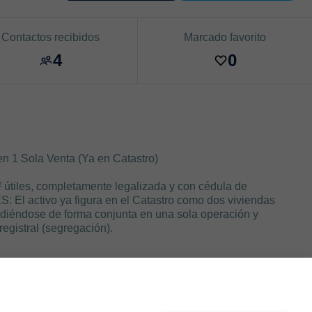
Contactos recibidos
Marcado favorito
4
0
en 1 Sola Venta (Ya en Catastro)
 útiles, completamente legalizada y con cédula de
El activo ya figura en el Catastro como dos viviendas
diéndose de forma conjunta en una sola operación y
egistral (segregación).