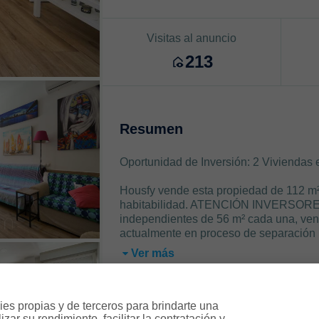
Visitas al anuncio
213
Resumen
Oportunidad de Inversión: 2 Viviendas 
Housfy vende esta propiedad de 112 m²
habitabilidad. ATENCIÓN INVERSORES: 
independientes de 56 m² cada una, ven
actualmente en proceso de separación r
Ver más
es propias y de terceros para brindarte una 
ar su rendimiento, facilitar la contratación y 