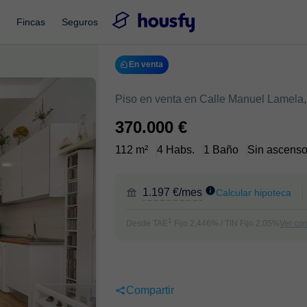
Fincas
Seguros
En venta
Piso en venta en Calle Manuel Lamela
370.000 €
112 m²
4 Habs.
1 Baño
Sin ascenso
1.197 €/mes
Calcular hipoteca
1
Desde TAE
Fijo 2,446% / TIN Fijo 2,05%
Ver co
Compartir