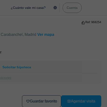
¿Cuánto vale mi casa?
Cuenta
Ref: 968254
, Carabanchel, Madrid
Ver mapa
r
Solicitar hipoteca
ndiciones
Guardar favorito
Agendar visita