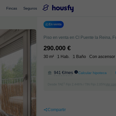
Fincas
Seguros
En venta
Piso en venta en Cl Puente la Reina, F
290.000 €
30 m²
1 Hab.
1 Baño
Con ascensor
941 €/mes
Calcular hipoteca
1
Desde TAE
Fijo 2,446% / TIN Fijo 2,05%
Ver co
Compartir