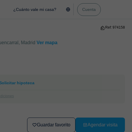
¿Cuánto vale mi casa?
Cuenta
Ref: 974158
uencarral, Madrid
Ver mapa
Solicitar hipoteca
ndiciones
Guardar favorito
Agendar visita