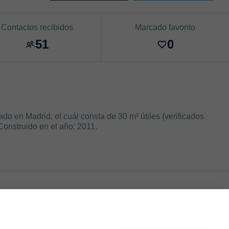
Contactos recibidos
Marcado favorito
51
0
o en Madrid, el cuál consta de 30 m² útiles (verificados
Construido en el año: 2011.