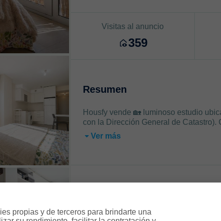
Visitas al anuncio
359
Resumen
Housfy vende 🏡 luminoso estudio ubicad
con la Dirección General de Catastro). 
Ver más
Características
es propias y de terceros para brindarte una 
ar su rendimiento, facilitar la contratación y 