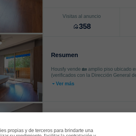
Visitas al anuncio
358
Resumen
Housfy vende 🏡 amplio piso ubicado en
(verificados con la Dirección General d
Ver más
Características
es propias y de terceros para brindarte una 
ar su rendimiento, facilitar la contratación y 