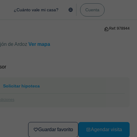
¿Cuánto vale mi casa?
Cuenta
Ref: 978944
ejón de Ardoz
Ver mapa
sor
Solicitar hipoteca
ndiciones
Guardar favorito
Agendar visita