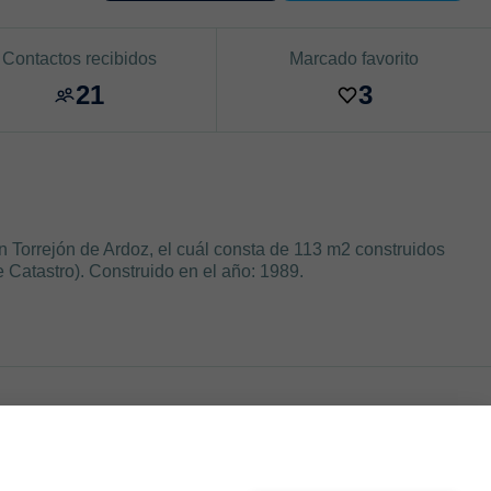
Contactos recibidos
Marcado favorito
21
3
 Torrejón de Ardoz, el cuál consta de 113 m2 construidos
e Catastro). Construido en el año: 1989.