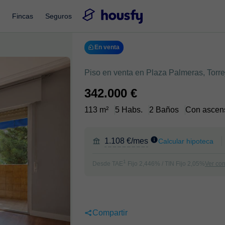
Fincas
Seguros
En venta
Piso en venta en Plaza Palmeras, Torr
342.000 €
113 m²
5 Habs.
2 Baños
Con ascen
1.108 €/mes
Calcular hipoteca
1
Desde TAE
Fijo 2,446% / TIN Fijo 2,05%
Ver co
Compartir