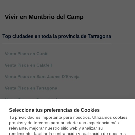
Vivir en Montbrio del Camp
Top ciudades en toda la provincia de Tarragona
Venta Pisos en Cunit
Venta Pisos en Calafell
Venta Pisos en Sant Jaume D'Enveja
Venta Pisos en Tarragona
Venta Pisos en Torredembarra
Selecciona tus preferencias de Cookies
Venta Pisos en Tortosa
Tu privacidad es importante para nosotros. Utilizamos cookies 
propias y de terceros para brindarte una experiencia más 
relevante, mejorar nuestro sitio web y analizar su 
rendimiento, facilitar la contratación y realización de nuestros 