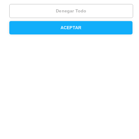
Denegar Todo
Inmobiliaria
ACEPTAR
Hipoteca fija
Hipoteca variable
Hipoteca mixta
Herencias
Divorcios
Administración de fincas
Modelos de contrato de alquiler
Seguros
Servicios en tu ciudad