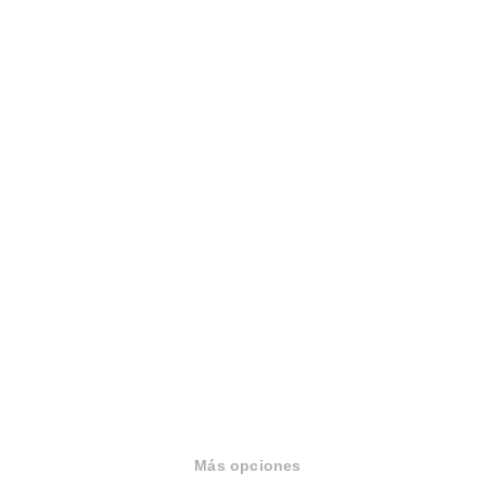
Sobre Housfy
Housfy Blog
Trabaja en Housfy
Trabaja como agente PRO
Press
Opiniones
Más opciones
Otros servicios