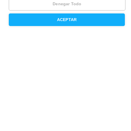
Denegar Todo
Otros servicios
ACEPTAR
Inmobiliaria
Hipoteca fija
Hipoteca variable
Hipoteca mixta
Herencias
Divorcios
Administración de fincas
Modelos de contrato de alquiler
Seguros