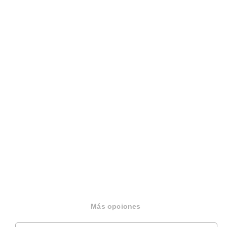
Sobre Housfy
Housfy Blog
Trabaja en Housfy
Trabaja como agente PRO
Press
Opiniones
Más opciones