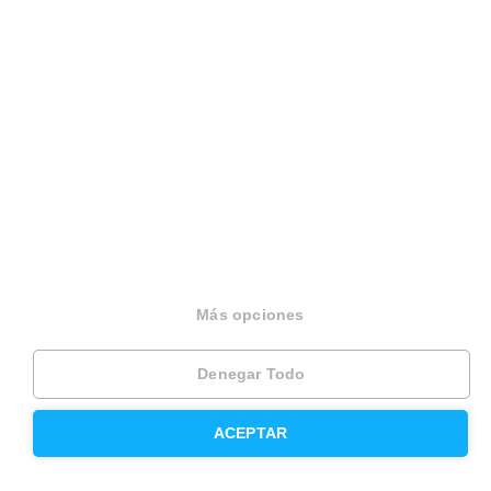
Sobre Housfy
Housfy Blog
Trabaja en Housfy
Trabaja como agente PRO
Press
Más opciones
Opiniones
Denegar Todo
Otros servicios
ACEPTAR