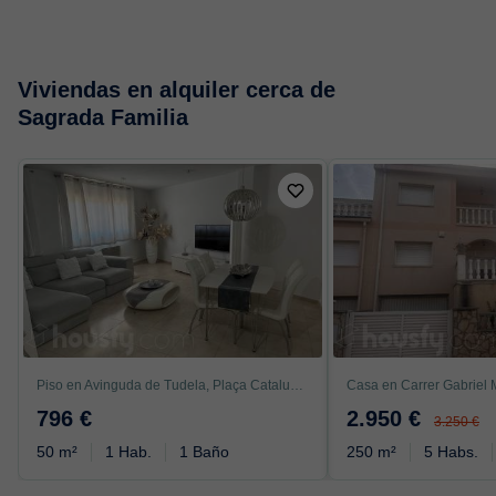
Viviendas en alquiler cerca de
Sagrada Familia
Piso en Avinguda de Tudela, Plaça Catalunya, Manresa
Casa en Carrer Gabriel M
796 €
2.950 €
3.250 €
50 m²
1 Hab.
1 Baño
250 m²
5 Habs.