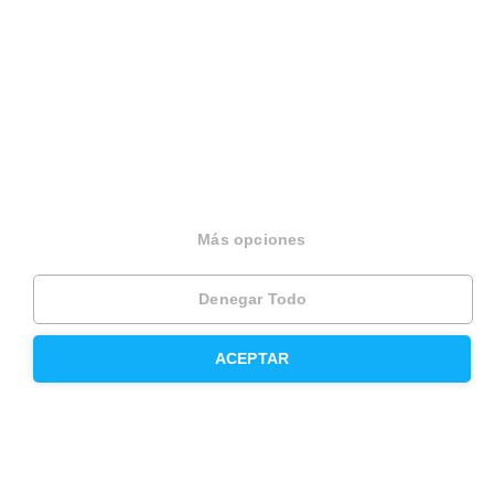
Modelos de contrato de alquiler
Seguros
Servicios en tu ciudad
Vende tu piso en Barcelona
Más opciones
Vende tu piso en Madrid
Denegar Todo
Alquila tu vivienda en Barcelona
Alquila tu vivienda en Madrid
ACEPTAR
Compra un piso en Barcelona
Compra un piso en Madrid
Precio de la vivienda en Barcelona