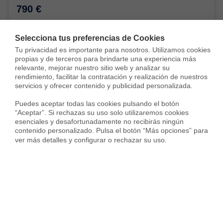
790 €
81 m²
3 Habs.
1 Baño
Selecciona tus preferencias de Cookies
Tu privacidad es importante para nosotros. Utilizamos cookies 
propias y de terceros para brindarte una experiencia más 
relevante, mejorar nuestro sitio web y analizar su 
rendimiento, facilitar la contratación y realización de nuestros 
servicios y ofrecer contenido y publicidad personalizada.

Puedes aceptar todas las cookies pulsando el botón 
“Aceptar”. Si rechazas su uso solo utilizaremos cookies 
Alquilada con
esenciales y desafortunadamente no recibirás ningún 
contenido personalizado. Pulsa el botón “Más opciones” para 
ver más detalles y configurar o rechazar su uso.
Piso en Calle Ponce de León, Reyes Católicos, Alcalá de Henares
650 €