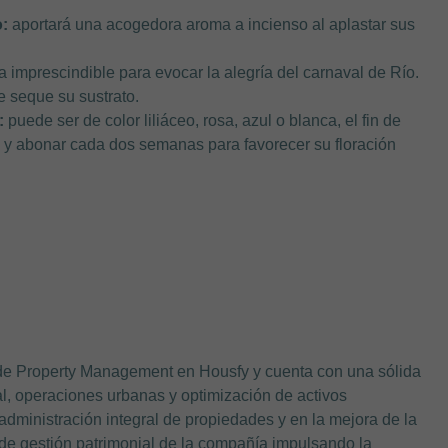
:
aportará una acogedora aroma a incienso al aplastar sus
 imprescindible para evocar la alegría del carnaval de Río.
e seque su sustrato.
:
puede ser de color liliáceo, rosa, azul o blanca, el fin de
s y abonar cada dos semanas para favorecer su floración
de Property Management en Housfy y cuenta con una sólida
ial, operaciones urbanas y optimización de activos
 administración integral de propiedades y en la mejora de la
ea de gestión patrimonial de la compañía impulsando la