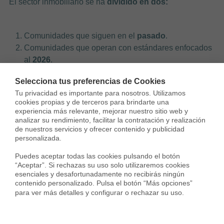
El sector inmobiliario se ha
dividido en dos:
Comunidades que siguen en el
pasado
.
Comunidades que operan con estándares enfocados
al
2026
.
Selecciona tus preferencias de Cookies
El informe de referencia publicado por
IESA en 2025
, ya
Tu privacidad es importante para nosotros. Utilizamos 
advertía de que la
digitalización total de procesos y la
cookies propias y de terceros para brindarte una 
automatización
no son una opción, sino la
única vía de
experiencia más relevante, mejorar nuestro sitio web y 
analizar su rendimiento, facilitar la contratación y realización 
supervivencia
frente a modelos obsoletos.
de nuestros servicios y ofrecer contenido y publicidad 
personalizada.

¿Tu administrador te pide un
burofax para pedir un
papel
? Eso es un claro ejemplo de
gestión jurásica
.
Puedes aceptar todas las cookies pulsando el botón 
“Aceptar”. Si rechazas su uso solo utilizaremos cookies 
esenciales y desafortunadamente no recibirás ningún 
Variable
Gestión
Housfy (Era
contenido personalizado. Pulsa el botón “Más opciones” 
para ver más detalles y configurar o rechazar su uso.
jurásica
«Phygital»)
(tradicional)