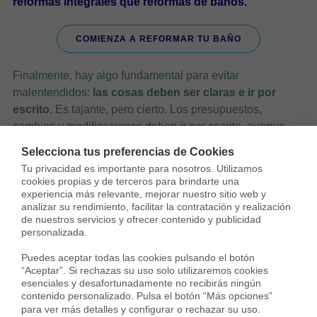
reformas integrales que reformas de baños.
COMIENZA A REFORMAR TU BAÑO
Finalmente, hay algo fundamental para evitar
malentendidos:
las cosas deben ser claras e ir por
escrito
. Es tajante, pero cierto. Los presupuestos,
cambios y modificaciones deben ir por escrito, aunque
sea por correo. Así, te aseguras de que no haya sorpresas
Selecciona tus preferencias de Cookies
posteriores a la hora de pagar. Por lo tanto, no dudes en
Tu privacidad es importante para nosotros. Utilizamos 
descartar de inmediato a una empresa de reformas si no
cookies propias y de terceros para brindarte una 
experiencia más relevante, mejorar nuestro sitio web y 
es clara con los presupuestos y cosas que se van
analizar su rendimiento, facilitar la contratación y realización 
pactando.
de nuestros servicios y ofrecer contenido y publicidad 
personalizada.

Hay muchos elementos a considerar a la hora de elegir la
Puedes aceptar todas las cookies pulsando el botón 
mejor de las empresas de reformas, una forma fácil de
“Aceptar”. Si rechazas su uso solo utilizaremos cookies 
lidiar con todo este proceso, es optar por
ponerte en las
esenciales y desafortunadamente no recibirás ningún 
manos de un asesor.
Recuerda, que es importante
contenido personalizado. Pulsa el botón “Más opciones” 
para ver más detalles y configurar o rechazar su uso.
tomarse el tiempo necesario y escoger bien. Desde