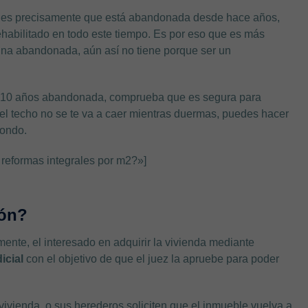
a es precisamente que está abandonada desde hace años,
ehabilitado en todo este tiempo. Es por eso que es más
na abandonada, aún así no tiene porque ser un
 de 10 años abandonada, comprueba que es segura para
el techo no se te va a caer mientras duermas, puedes hacer
fondo.
 reformas integrales por m2?»]
ión?
mente, el interesado en adquirir la vivienda mediante
icial
con el objetivo de que el juez la apruebe para poder
a vivienda o sus herederos soliciten que el inmueble vuelva a