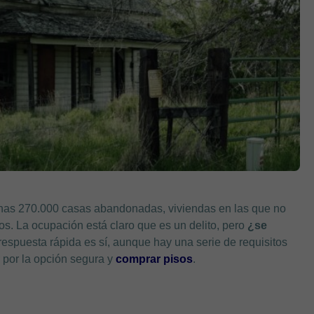
as 270.000 casas abandonadas, viviendas en las que no
. La ocupación está claro que es un delito, pero
¿se
espuesta rápida es sí, aunque hay una serie de requisitos
 por la opción segura y
comprar pisos
.