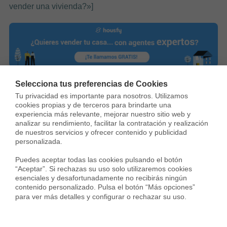
vender una vivienda?»]
Selecciona tus preferencias de Cookies
Tu privacidad es importante para nosotros. Utilizamos 
cookies propias y de terceros para brindarte una 
experiencia más relevante, mejorar nuestro sitio web y 
analizar su rendimiento, facilitar la contratación y realización 
de nuestros servicios y ofrecer contenido y publicidad 
Sergi Campos
personalizada.

Sergi Campos es General Manager de
Puedes aceptar todas las cookies pulsando el botón 
Real Estate en Housfy y experto en
“Aceptar”. Si rechazas su uso solo utilizaremos cookies 
compraventa y mercado inmobiliario.
esenciales y desafortunadamente no recibirás ningún 
contenido personalizado. Pulsa el botón “Más opciones” 
Lidera la transformación del sector a
para ver más detalles y configurar o rechazar su uso.
través de tecnología, transparencia y eficiencia operativa.
Participa en medios como La Vanguardia analizando la
evolución de la vivienda, las tendencias residenciales y el