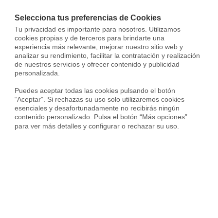
país. No hay mejor momento para ponerlo en el mercado, y más
si lo acompañas de una
gestión profesional que te ofrezca total
Selecciona tus preferencias de Cookies
transparencia y seguridad jurídica
, como Housfy. Toma la
Tu privacidad es importante para nosotros. Utilizamos 
decisión inteligente y alquila tu piso en Madrid de la mano de
cookies propias y de terceros para brindarte una 
nuestros especialistas en arrendamientos.
experiencia más relevante, mejorar nuestro sitio web y 
analizar su rendimiento, facilitar la contratación y realización 
de nuestros servicios y ofrecer contenido y publicidad 
personalizada.

Puedes aceptar todas las cookies pulsando el botón 
“Aceptar”. Si rechazas su uso solo utilizaremos cookies 
esenciales y desafortunadamente no recibirás ningún 
contenido personalizado. Pulsa el botón “Más opciones” 
Alquila tu piso en
para ver más detalles y configurar o rechazar su uso.
Madrid y olvídate de las
preocupaciones
Dejar de cobrar el alquiler es del
pasado