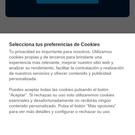
Selecciona tus preferencias de Cookies
Tu privacidad es importante para nosotros. Utilizamos 
cookies propias y de terceros para brindarte una 
Sergi Campos
experiencia más relevante, mejorar nuestro sitio web y 
Sergi Campos es General Manager de
analizar su rendimiento, facilitar la contratación y realización 
de nuestros servicios y ofrecer contenido y publicidad 
Real Estate en Housfy y experto en
personalizada.

compraventa y mercado inmobiliario.
Lidera la transformación del sector a
Puedes aceptar todas las cookies pulsando el botón 
“Aceptar”. Si rechazas su uso solo utilizaremos cookies 
través de tecnología, transparencia y eficiencia operativa.
esenciales y desafortunadamente no recibirás ningún 
Participa en medios como La Vanguardia analizando la
contenido personalizado. Pulsa el botón “Más opciones” 
evolución de la vivienda, las tendencias residenciales y el
para ver más detalles y configurar o rechazar su uso.
impacto económico en compradores y propietarios.