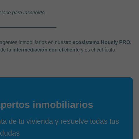
nlace para inscribirte.
 agentes inmobiliarios en nuestro
ecosistema Housfy PRO.
 de la
intermediación con el cliente
y es el vehículo
pertos inmobiliarios
a de tu vivienda y resuelve todas tus
dudas