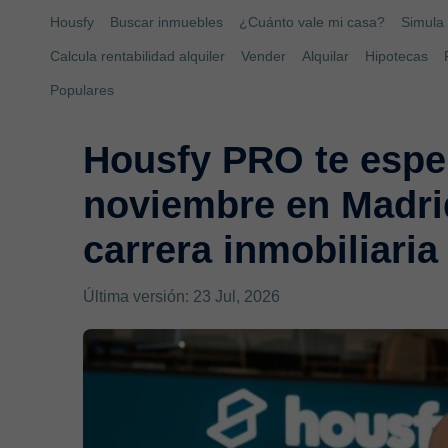
Housfy
Buscar inmuebles
¿Cuánto vale mi casa?
Simula 
Calcula rentabilidad alquiler
Vender
Alquilar
Hipotecas
Populares
Housfy PRO te esper
noviembre en Madrid
carrera inmobiliaria
Última versión: 23 Jul, 2026