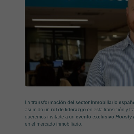
La
transformación del sector inmobiliario españ
asumido un
rol de liderazgo
en esta transición y t
queremos invitarte a un
evento exclusivo
Housfy
en el mercado inmobiliario.