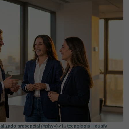
nalizado presencial («phy»)
y la
tecnología Housfy