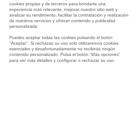
cookies propias y de terceros para brindarte una 
Encuentra la mejor
experiencia más relevante, mejorar nuestro sitio web y 
analizar su rendimiento, facilitar la contratación y realización 
hipoteca posible para ti
de nuestros servicios y ofrecer contenido y publicidad 
personalizada.

Ir de banco en banco es del
Puedes aceptar todas las cookies pulsando el botón 
pasado
“Aceptar”. Si rechazas su uso solo utilizaremos cookies 
esenciales y desafortunadamente no recibirás ningún 
contenido personalizado. Pulsa el botón “Más opciones” 
para ver más detalles y configurar o rechazar su uso.
INFÓRMATE GRATIS
Joan Balasch
Joan Balasch es General Manager de