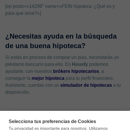
[irp posts=»14299″ name=»FEIN hipoteca: ¿Qué es y
para qué sirve?»]
¿Necesitas ayuda en la búsqueda
de una buena hipoteca?
Si estás en proceso de comprar un piso, necesitarás un
préstamo bancario para ello. En
Housfy
podemos
ayudarte, con nuestros
brókers hipotecarios
, a
conseguir la
mejor hipoteca
para tu perfil financiero.
Asimismo, cuentas con un
simulador de hipotecas
a tu
disposición.
Selecciona tus preferencias de Cookies
Tu privacidad es importante para nosotros. Utilizamos 