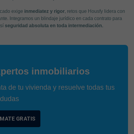
rcado exige
inmediatez y rigor
, retos que Housfy lidera con
ante. Integramos un blindaje jurídico en cada contrato para
así
seguridad absoluta en toda intermediación.
pertos inmobiliarios
a de tu vivienda y resuelve todas tus
dudas
MATE GRATIS