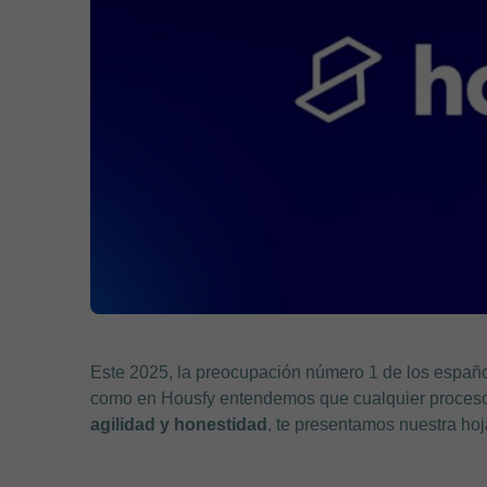
Este 2025, la preocupación número 1 de los español
como en Housfy entendemos que cualquier proces
agilidad y honestidad
, te presentamos nuestra hoj