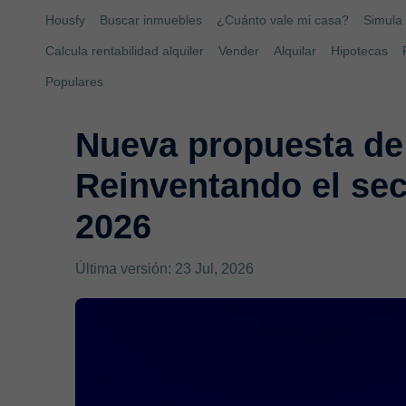
Housfy
Buscar inmuebles
¿Cuánto vale mi casa?
Simula 
Calcula rentabilidad alquiler
Vender
Alquilar
Hipotecas
Populares
Nueva propuesta de
Reinventando el sec
2026
Última versión: 23 Jul, 2026