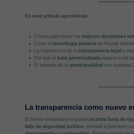
En este artículo aprenderás:
Claves para tomar las
mejores decisiones inm
Cómo la
tecnología puntera
de Housfy transfor
La importancia de la
transparencia legal
y mer
Por qué el
trato personalizado
supera a los pa
El impacto de la
omnicanalidad
con nuestras 2
La transparencia como nuevo es
El sector inmobiliario español
arrastra fama de op
falta de seguridad jurídica
, sumada a procesos co
desprotegidos y vulnerables.
Nuestra misión es el