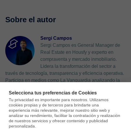
Sergi Campos
Sergi Campos es General Manager de
Real Estate en Housfy y experto en
compraventa y mercado inmobiliario.
Lidera la transformación del sector a
través de tecnología, transparencia y eficiencia operativa.
Participa en medios como La Vanguardia analizando la
evolución de la vivienda, las tendencias residenciales y el
Selecciona tus preferencias de Cookies
impacto económico en compradores y propietarios.
Tu privacidad es importante para nosotros. Utilizamos 
cookies propias y de terceros para brindarte una 
experiencia más relevante, mejorar nuestro sitio web y 
analizar su rendimiento, facilitar la contratación y realización 
de nuestros servicios y ofrecer contenido y publicidad 
personalizada.
