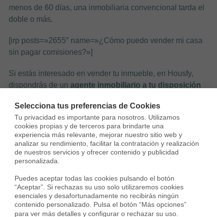
menos de 60 días, una inmobiliaria convencional tarda el
doble o más.
[irp posts=»2655″ name=»¿Cómo puedo vender mi casa
sin pagar comisiones?»]
Si estás interesado en vender tu inmueble, en Housfy,
dispondrás de un
agente inmobiliario a tu disposición
que te acompañará
durante todo el proceso de venta
,
Selecciona tus preferencias de Cookies
te asesore y te ayude con lo que necesites.
Tu privacidad es importante para nosotros. Utilizamos 
cookies propias y de terceros para brindarte una 
experiencia más relevante, mejorar nuestro sitio web y 
analizar su rendimiento, facilitar la contratación y realización 
de nuestros servicios y ofrecer contenido y publicidad 
personalizada.

Puedes aceptar todas las cookies pulsando el botón 
Sergi Campos
“Aceptar”. Si rechazas su uso solo utilizaremos cookies 
Sergi Campos es General Manager de
esenciales y desafortunadamente no recibirás ningún 
contenido personalizado. Pulsa el botón “Más opciones” 
Real Estate en Housfy y experto en
para ver más detalles y configurar o rechazar su uso.