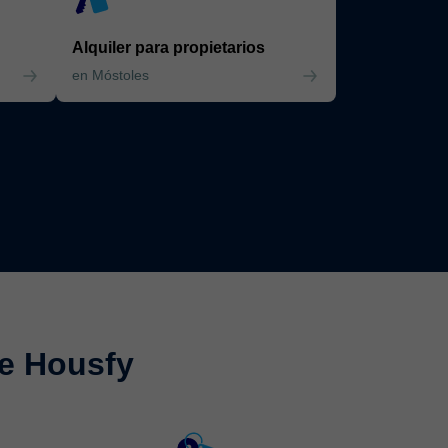
Alquiler para propietarios
en Móstoles
de Housfy