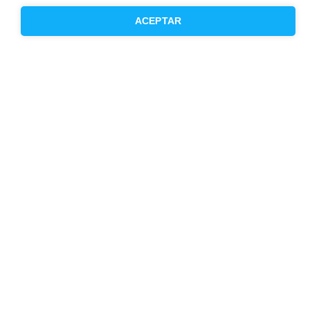
ACEPTAR
Otros servicios
Inmobiliaria
Hipoteca fija
Hipoteca variable
Hipoteca mixta
Herencias
Divorcios
Administración de fincas
Modelos de contrato de alquiler
Seguros