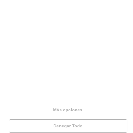
Sobre Housfy
Housfy Blog
Trabaja en Housfy
Trabaja como agente PRO
Más opciones
Press
Opiniones
Denegar Todo