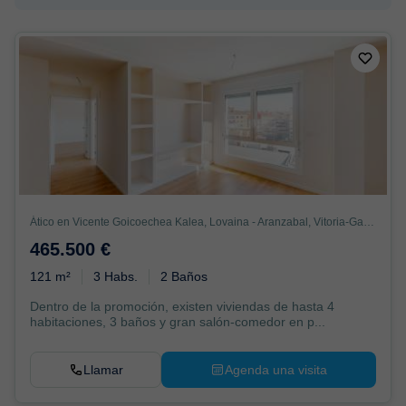
Ático en Vicente Goicoechea Kalea, Lovaina - Aranzabal, Vitoria-Gasteiz
465.500 €
121 m²
3 Habs.
2 Baños
Dentro de la promoción, existen viviendas de hasta 4
habitaciones, 3 baños y gran salón-comedor en p...
Llamar
Agenda una visita