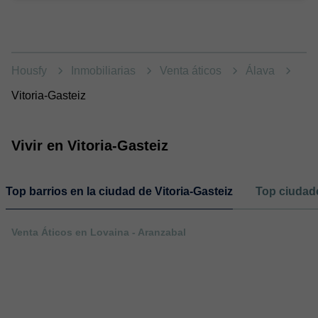
Housfy
Inmobiliarias
Venta áticos
Álava
Vitoria-Gasteiz
Vivir en Vitoria-Gasteiz
Top barrios en la ciudad de Vitoria-Gasteiz
Top ciudade
Venta Áticos en Lovaina - Aranzabal