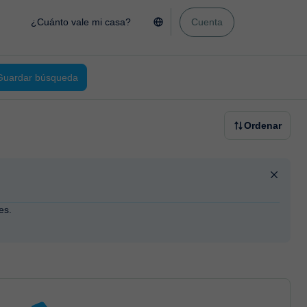
¿Cuánto vale mi casa?
Cuenta
Guardar búsqueda
Ordenar
es.