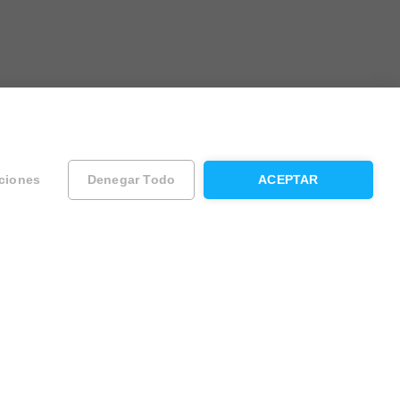
ciones
Denegar Todo
ACEPTAR
ad
Contacta con Housfy
Atención al cliente