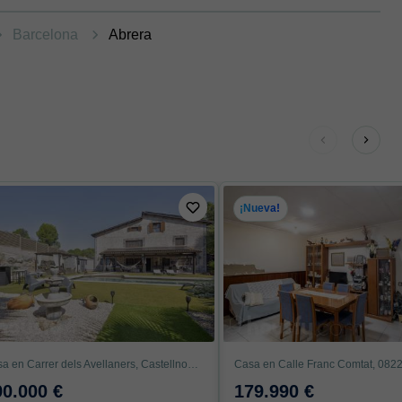
Barcelona
Abrera
¡Nueva!
Casa en Carrer dels Avellaners, Castellnou - Can Mir, Rubí
90.000 €
179.990 €