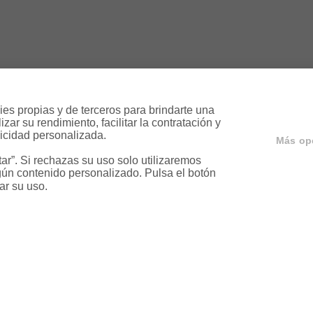
es propias y de terceros para brindarte una 
ar su rendimiento, facilitar la contratación y 
icidad personalizada.

Más op
r”. Si rechazas su uso solo utilizaremos 
ún contenido personalizado. Pulsa el botón 
ar su uso.
ervicios
Servicios en tu ciud
a
Vende tu piso en Barcelona