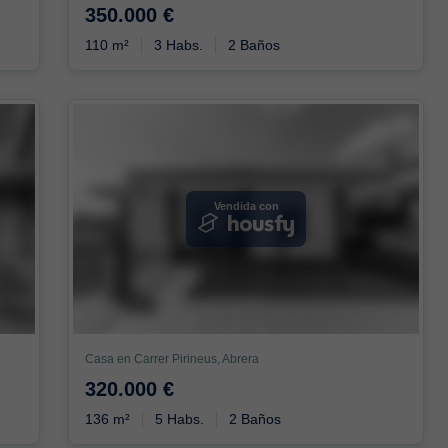
350.000 €
110 m²
3 Habs.
2 Baños
Vendida con
Casa en Carrer Pirineus, Abrera
320.000 €
136 m²
5 Habs.
2 Baños