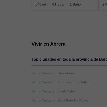
346 m²
6 Habs.
1 Baño
27
Vivir en Abrera
Top ciudades en toda la provincia de Bar
Venta Casas en Barcelona
Venta Casas en Vilanova I La Geltrú
Venta Casas en Font-Rubí
Venta Casas en Sant Pere De Ribes